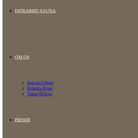
INFRARØD SAUNA
OM OS
Jogvan Olsen
Brigitta Rose
Tania Bülow
PRISER