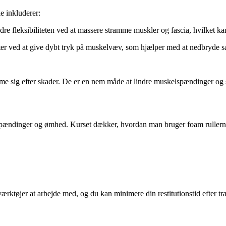
e inkluderer:
dre fleksibiliteten ved at massere stramme muskler og fascia, hvilket ka
rter ved at give dybt tryk på muskelvæv, som hjælper med at nedbryde 
mme sig efter skader. De er en nem måde at lindre muskelspændinger og 
lspændinger og ømhed. Kurset dækker, hvordan man bruger foam rullerne 
 værktøjer at arbejde med, og du kan minimere din restitutionstid efter t