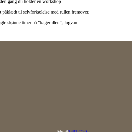
anden gang du holder en workshop
dt påklædt til selvforkælelse med rullen fremover.
nogle skønne timer på “kagerullen”, Jogvan
Opens
Mobil
23812730