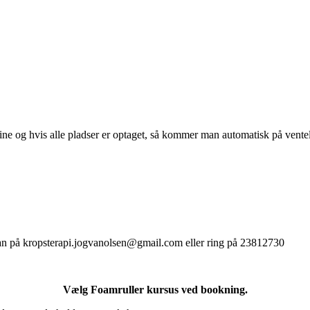
e og hvis alle pladser er optaget, så kommer man automatisk på ventel
van på
kropsterapi.jogvanolsen@gmail.com
eller ring på 23812730
Vælg Foamruller kursus ved bookning.