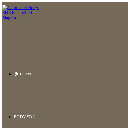
Skip
to
content
🏠 HJEM
BODY SDS