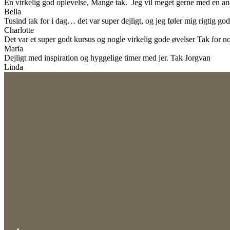
En virkelig god oplevelse, Mange tak. Jeg vil meget gerne med en 
Bella
Tusind tak for i dag… det var super dejligt, og jeg føler mig rigtig go
Charlotte
Det var et super godt kursus og nogle virkelig gode øvelser Tak for 
Maria
Dejligt med inspiration og hyggelige timer med jer. Tak Jorgvan
Linda